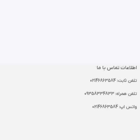
اطلاعات تماس با ما
تلفن ثابت: 02146863584
تلفن همراه: 09358334833
واتس اپ: 02146863584